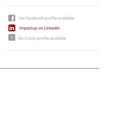
No Facebook profile available
Impactup on Linkedin
No X.com profile available