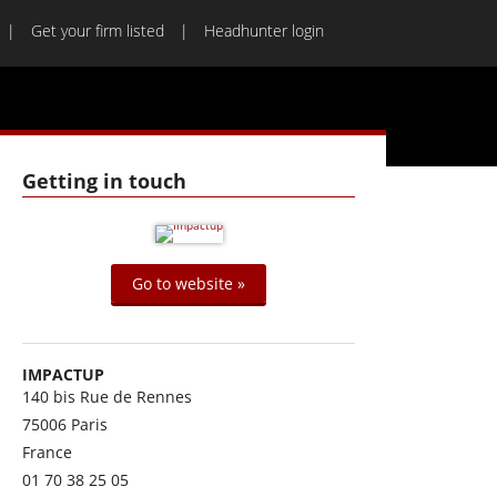
Get your firm listed
Headhunter login
Getting in touch
Go to website »
IMPACTUP
140 bis Rue de Rennes
75006
Paris
France
01 70 38 25 05