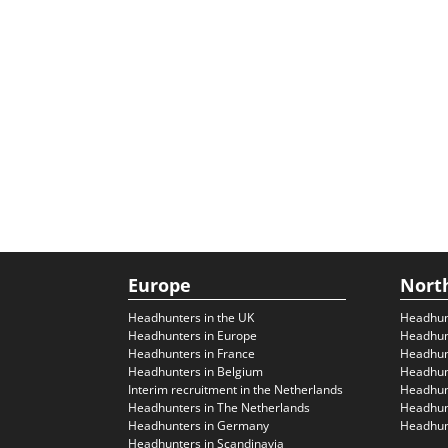
Europe
Nort
Headhunters in the UK
Headhun
Headhunters in Europe
Headhun
Headhunters in France
Headhun
Headhunters in Belgium
Headhunt
Interim recruitment in the Netherlands
Headhunt
Headhunters in The Netherlands
Headhunt
Headhunters in Germany
Headhunt
Headhunters in Scandinavia