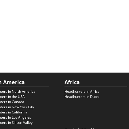
h America
Africa
ters in North America
Headhunters in Africa
ters in the USA
Headhunters in Dubai
ters in Canada
ers in New York City
ers in California
ers in Los Angeles
ers in Silicon Valley