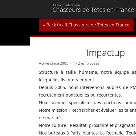
AllHeadhunters.com
Chasseurs de Tetes en France
« Back to all Chasseurs de Tetes en France
Impactup
Active since 2005
1 - 2 employees
Structure à taille humaine, notre équipe e
lesquelles ils interviennent.
Depuis 2005, nous intervenons auprès de PM
recrutement ponctuelles ou récurrentes.
Nous sommes spécialistes des fonctions commer
Notre mission : Rechercher et évaluer les talen
de marché.
Notre culture : Résultat, proximité et pragmati
Nos bureaux à Paris, Nantes, La Rochelle, Tou