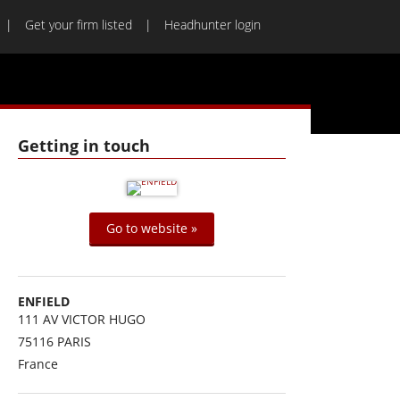
Get your firm listed
Headhunter login
Getting in touch
Go to website »
ENFIELD
111 AV VICTOR HUGO
75116
PARIS
France