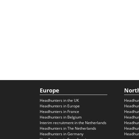
Europe
Nort
Headhunters in the UK
Headhun
Headhunters in Europe
Headhun
Headhunters in France
Headhun
Headhunters in Belgium
Headhunt
Interim recruitment in the Netherlands
Headhunt
Headhunters in The Netherlands
Headhunt
Headhunters in Germany
Headhunt