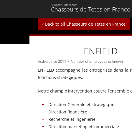
AllHeadhunters.com
Chasseurs de Tetes en France
« Back to all Chasseurs de Tetes en France
ENFIELD
Active since 2011
Number of employees unknown
ENFIELD accompagne les entreprises dans la re
fonctions stratégiques.
Notre champ d’intervention couvre l’ensemble d
Direction Générale et stratégique
Direction financière
Recherche et ingénierie
Direction marketing et commerciale