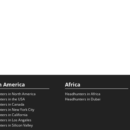
h America
Africa
ters in North America
Headhunters in Africa
ters in the USA
Headhunters in Dubai
ters in Canada
ers in New York City
ers in California
ers in Los Angeles
ers in Silicon Valley